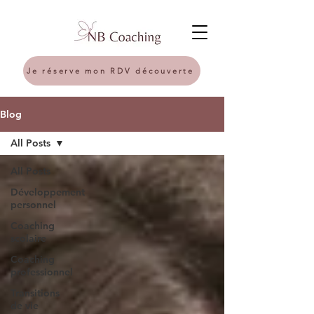
Je réserve mon RDV découverte
Blog
All Posts
All Posts
Développement
personnel
Coaching
scolaire
Coaching
professionnel
Transitions
de vie