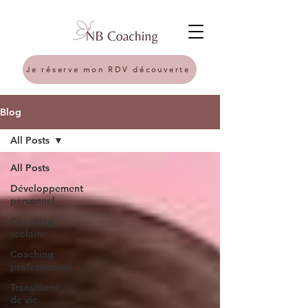
Je réserve mon RDV découverte
Blog
All Posts
All Posts
Développement
personnel
Coaching
scolaire
Coaching
professionnel
Transitions
de vie