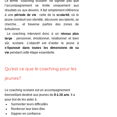
Le terme "coaching scolaire" ne signifie pas que 
l’accompagnement se limite uniquement aux 
résultats ou aux devoirs. Il fait simplement référence 
à une 
période de vie
 : celle de la 
scolarité
, où le 
jeune construit son identité, découvre ses talents, se 
cherche… et traverse parfois des zones de 
turbulence.
 Le coaching intervient donc à un 
niveau plus 
large
 : personnel, émotionnel, relationnel et bien 
sûr, scolaire. L’objectif est d’aider le jeune à 
s’épanouir dans toutes les dimensions de sa 
vie
 pendant cette étape essentielle.
Qu'est ce que le coaching pour les 
jeunes?
Le coaching scolaire est un accompagnement 
bienveillant destiné aux jeunes de 
8 à 26 ans
. Il a 
pour but de les aider à :
Surmonter leurs difficultés
Renforcer leur bien-être
Gagner en confiance