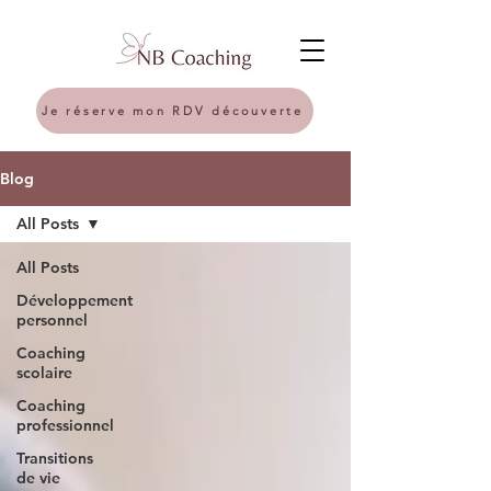
Je réserve mon RDV découverte
Blog
All Posts
All Posts
Développement
personnel
Coaching
scolaire
Coaching
professionnel
Transitions
de vie