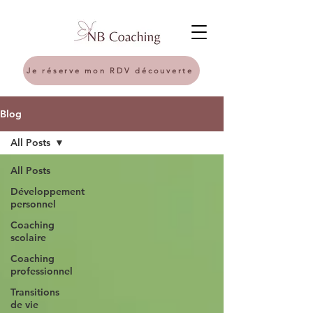
Je réserve mon RDV découverte
Blog
All Posts
All Posts
Développement
personnel
Coaching
scolaire
Coaching
professionnel
Transitions
de vie