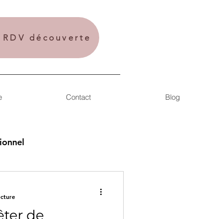
n RDV découverte
e
Contact
Blog
ionnel
ecture
ter de