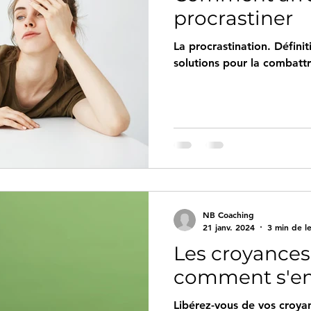
procrastiner
La procrastination. Défini
solutions pour la combatt
NB Coaching
21 janv. 2024
3 min de l
Les croyances 
comment s'en 
Libérez-vous de vos croya