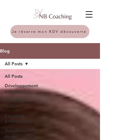
Je réserve mon RDV découverte
Blog
All Posts
All Posts
Développement
personnel
Coaching
scolaire
Coaching
professionnel
Transitions
de vie