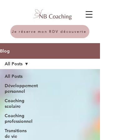
Je réserve mon RDV découverte
Blog
All Posts
All Posts
Développement
personnel
Coaching
scolaire
Coaching
professionnel
Transitions
de vie