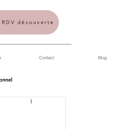
n RDV découverte
e
Contact
Blog
onnel