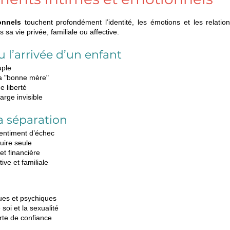
onnels
 touchent profondément l’identité, les émotions et les relations
sa vie privée, familiale ou affective.
 l’arrivée d’un enfant
uple
la "bonne mère"
e liberté
arge invisible
a séparation
sentiment d’échec
uire seule
et financière
ive et familiale
es et psychiques
soi et la sexualité
perte de confiance