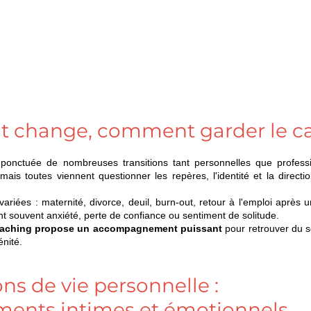
ut change, comment garder le c
onctuée de nombreuses transitions tant personnelles que professio
mais toutes viennent questionner les repères, l'identité et la directio
ariées : maternité, divorce, deuil, burn-out, retour à l'emploi après 
t souvent anxiété, perte de confiance ou sentiment de solitude.
oaching propose un accompagnement puissant
 pour retrouver du s
énité.
ons de vie personnelle : 
ments intimes et émotionnels