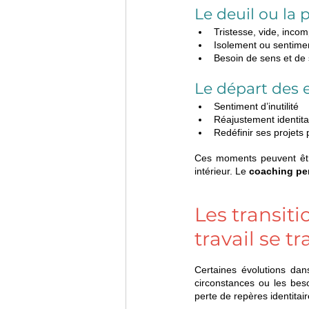
Le deuil ou la 
Tristesse, vide, inco
Isolement ou sentimen
Besoin de sens et de 
Le départ des 
Sentiment d’inutilité
Réajustement identit
Redéfinir ses projets
Ces moments peuvent ê
intérieur. Le 
coaching pe
Les transiti
travail se t
Certaines évolutions dans
circonstances ou les beso
perte de repères identitair