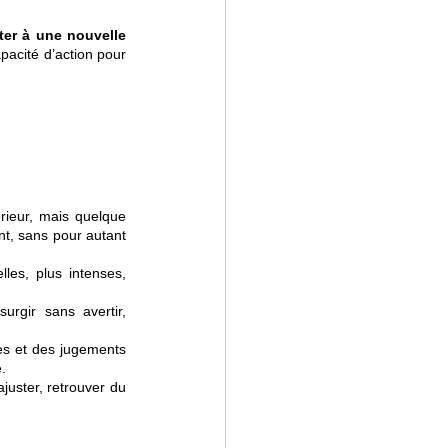
er à une nouvelle 
pacité d’action pour 
ieur, mais quelque 
t, sans pour autant 
les, plus intenses, 
rgir sans avertir, 
tes et des jugements 
.
uster, retrouver du 