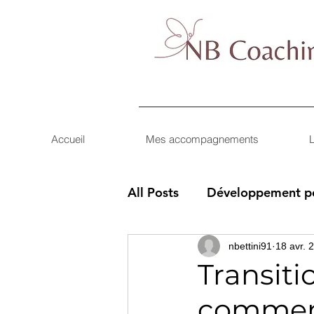
Accueil
Mes accompagnements
L
All Posts
Développement p
Transitions de vie
nbettini91
18 avr. 
Transiti
comment