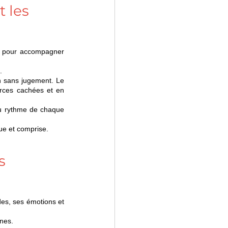
 les 
Le coaching, qu’il soit personnel ou professionnel, offre une structure et une écoute attentive pour accompagner 
.
n sans jugement. Le 
rces cachées et en 
au rythme de chaque 
nue et comprise.
s 
s, ses émotions et 
rnes.