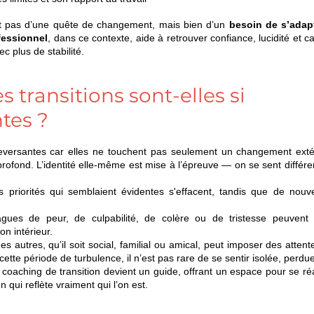
nt pas d’une quête de changement, mais bien d’un 
besoin de s’adapt
fessionnel
, dans ce contexte, aide à retrouver confiance, lucidité et ca
 plus de stabilité.
 transitions sont-elles si 
tes ?
leversantes car elles ne touchent pas seulement un changement extér
ofond. L’identité elle-même est mise à l’épreuve — on se sent différen
 priorités qui semblaient évidentes s'effacent, tandis que de nouvel
ues de peur, de culpabilité, de colère ou de tristesse peuvent su
on intérieur.
es autres, qu’il soit social, familial ou amical, peut imposer des atten
cette période de turbulence, il n’est pas rare de se sentir isolée, perdue
oaching de transition devient un guide, offrant un espace pour se réaj
n qui reflète vraiment qui l’on est.